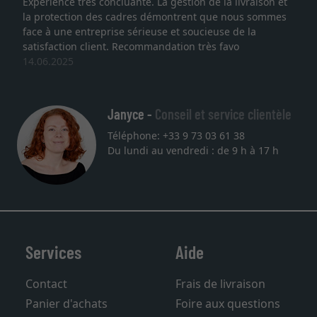
xpérience très concluante. La gestion de la livraison et
Je 
a protection des cadres démontrent que nous sommes
lith
ace à une entreprise sérieuse et soucieuse de la
qual
atisfaction client. Recommandation très favo
serv
4.06.2025
une
27.
Janyce -
Conseil et service clientèle
Téléphone: +33 9 73 03 61 38
Du lundi au vendredi : de 9 h à 17 h
Services
Aide
Contact
Frais de livraison