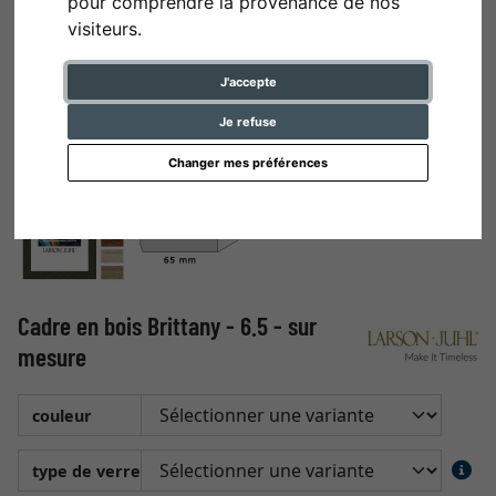
pour comprendre la provenance de nos
visiteurs.
J'accepte
Je refuse
Changer mes préférences
Cadre en bois Brittany - 6.5 - sur
mesure
couleur
type de verre