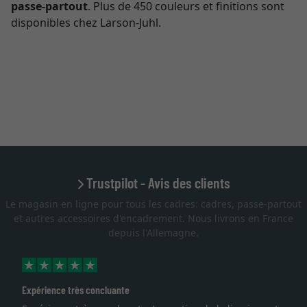
passe-partout
. Plus de 450 couleurs et finitions sont
disponibles chez Larson-Juhl.
Trustpilot - Avis des clients
Le magasin en ligne pour tous les cadres: cadres, passe-partout
et autres accessoires d'encadrement. Nous livrons en France
depuis l'Allemagne.
xpérience très concluante
Exce