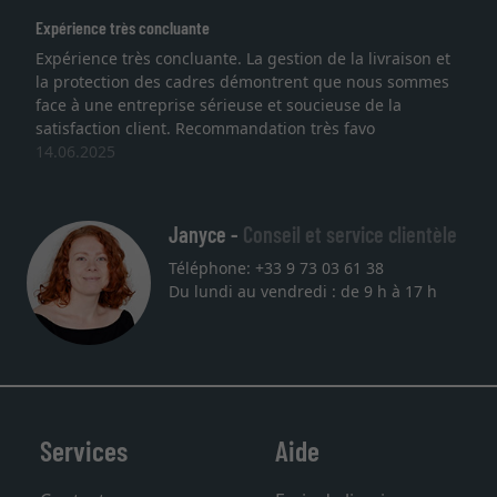
Expérience très concluante
Ex
Expérience très concluante. La gestion de la livraison et
Je
la protection des cadres démontrent que nous sommes
li
face à une entreprise sérieuse et soucieuse de la
qu
satisfaction client. Recommandation très favo
se
14.06.2025
un
27
Janyce -
Conseil et service clientèle
Téléphone: +33 9 73 03 61 38
Du lundi au vendredi : de 9 h à 17 h
Services
Aide