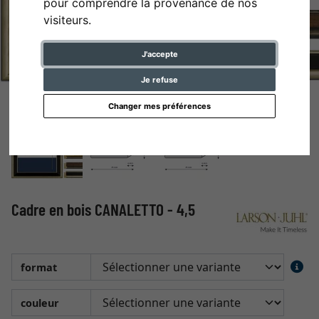
pour comprendre la provenance de nos
visiteurs.
J'accepte
Je refuse
Changer mes préférences
Cadre en bois CANALETTO - 4,5
format
couleur