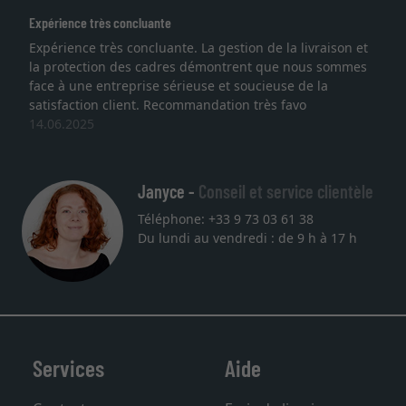
xpérience très concluante
Exce
xpérience très concluante. La gestion de la livraison et
Je 
a protection des cadres démontrent que nous sommes
lith
ace à une entreprise sérieuse et soucieuse de la
qual
atisfaction client. Recommandation très favo
serv
4.06.2025
une
27.
Janyce -
Conseil et service clientèle
Téléphone: +33 9 73 03 61 38
Du lundi au vendredi : de 9 h à 17 h
Services
Aide