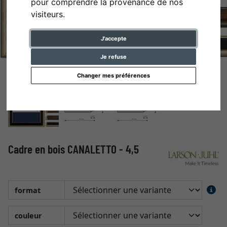
pour comprendre la provenance de nos
visiteurs.
J'accepte
Je refuse
Changer mes préférences
Cadre en bois CANALETTO - 4,5
format
couleur