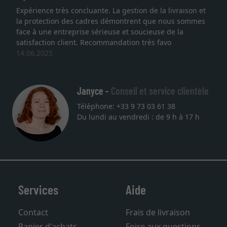
nce très concluante. La gestion de la livraison et
Je recher
ection des cadres démontrent que nous sommes
lithograph
une entreprise sérieuse et soucieuse de la
qualité s
ction client. Recommandation très favo
service et
025
une autre
27.05.202
Janyce -
Conseil et service clientèle
Téléphone: +33 9 73 03 61 38
Du lundi au vendredi : de 9 h à 17 h
Services
Aide
Contact
Frais de livraison