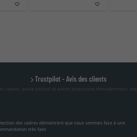
Trustpilot - Avis des clients
es: cadres, passe-partout et autres accessoires d'encadrement. Nou
Excellent
ne
Je recherchais un cadre sur mesure pour une lithographie,
vous. Emballage professionnel, service et livraison dan
27.05.2025