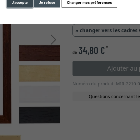
J'accepte
Je refuse
Changer mes préférences
» changer vers les cadres
Continuer
34,80 €
*
de
Ajouter au 
Numéro du produit: MIR-2210-0
Questions concernant le