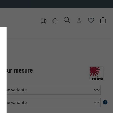
✓
500 000 articles au
es sur mesure