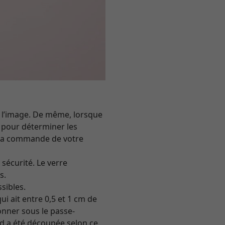
e l’image. De même, lorsque
 pour déterminer les
r la commande de votre
sécurité. Le verre
s.
sibles.
i ait entre 0,5 et 1 cm de
nner sous le passe-
d a été découpée selon ce