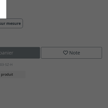
 sur mesure
panier
Note
03-SZ-H
 produit