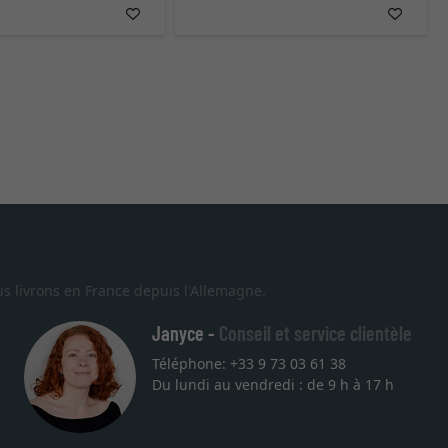
s livrons en France depuis l'Allemagne.
Janyce -
Conseil et service clientèle
Téléphone: +33 9 73 03 61 38
Du lundi au vendredi : de 9 h à 17 h
 je suis tombée sur ce site. Le choix et la qualité sont au rendez
s les temps. J'espère revenir pour une autre commande. Merci.