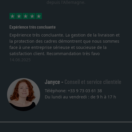
depuis l'Allemagne.
ce très concluante
Excellent
nce très concluante. La gestion de la livraison et
Je recher
ection des cadres démontrent que nous sommes
lithograph
une entreprise sérieuse et soucieuse de la
qualité s
ction client. Recommandation très favo
service et
025
une autre
27.05.202
Janyce -
Conseil et service clientèle
Téléphone: +33 9 73 03 61 38
Du lundi au vendredi : de 9 h à 17 h