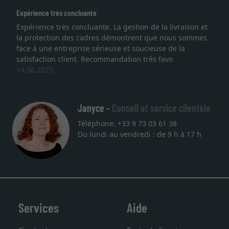
érience très concluante
Excell
érience très concluante. La gestion de la livraison et
Je re
protection des cadres démontrent que nous sommes
lithog
e à une entreprise sérieuse et soucieuse de la
quali
isfaction client. Recommandation très favo
servic
06.2025
une a
27.05
Janyce -
Conseil et service clientèle
Téléphone: +33 9 73 03 61 38
Du lundi au vendredi : de 9 h à 17 h
Services
Aide