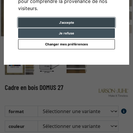
pour comprendre la provenance de nos
visiteurs.
J'accepte
Je refuse
Changer mes préférences
Cadre en bois DOMUS 27
format
couleur