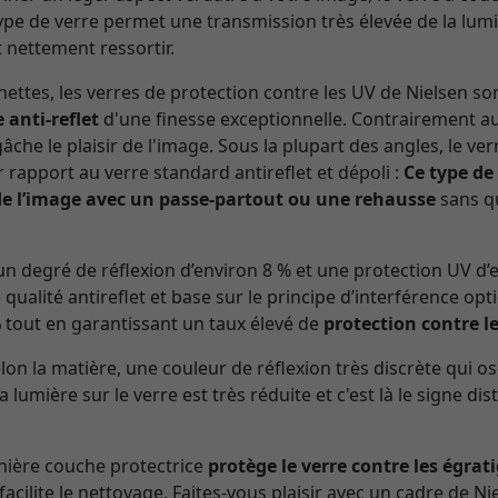
 type de verre permet une transmission très élevée de la lumi
 nettement ressortir.
ettes, les verres de protection contre les UV de Nielsen so
 anti-reflet
d'une finesse exceptionnelle. Contrairement au 
che le plaisir de l'image. Sous la plupart des angles, le v
r rapport au verre standard antireflet et dépoli :
Ce type de
e l’image avec un passe-partout ou une rehausse
sans qu
n degré de réflexion d’environ 8 % et une protection UV d
 qualité antireflet et base sur le principe d’interférence opt
%
tout en garantissant un taux élevé de
protection contre l
n la matière, une couleur de réflexion très discrète qui os
la lumière sur le verre est très réduite et c'est là le signe di
rnière couche protectrice
protège le verre contre les égrat
 facilite le nettoyage. Faites-vous plaisir avec un cadre de Nie