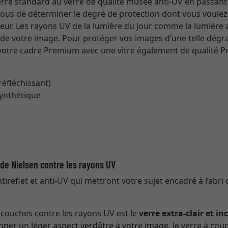
 verre standard au verre de qualité musée anti-UV en passant
 vous de déterminer le degré de protection dont vous voulez 
eur. Les rayons UV de la lumière du jour comme la lumière art
s de votre image. Pour protéger vos images d’une telle dég
tre cadre Premium avec une vitre également de qualité Pr
 réfléchissant)
synthétique
t de Nielsen contre les rayons UV
ireflet et anti-UV qui mettront votre sujet encadré à l’abri 
à couches contre les rayons UV est le
verre extra-clair et in
nner un léger aspect verdâtre à votre image, le verre à couc