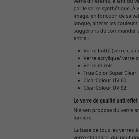
verre différents, allant du
par le verre synthétique. À
image, en fonction de sa val
longue, altérer les couleur
suggérons de commander vo
entre :
Verre flotté (verre clair
Verre acrylique/ verre 
Verre miroir
True Color Super Clear
ClearColour UV 60
ClearColour UV 92
Le verre de qualité antirefle
Nielsen propose du verre ant
lumière.
La base de tous les verres 
verre standard, qui peut do