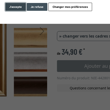
type de verre
J'accepte
Je refuse
Changer mes préférences
0,6 cm
1,04
Continuer
» changer vers les cadres
34,90 €
*
de
Ajouter au 
Numéro du produit: NIE-442801
Questions concernant le