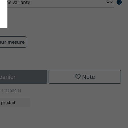
 cm
 sur mesure
panier
Note
-1-21029-H
 produit