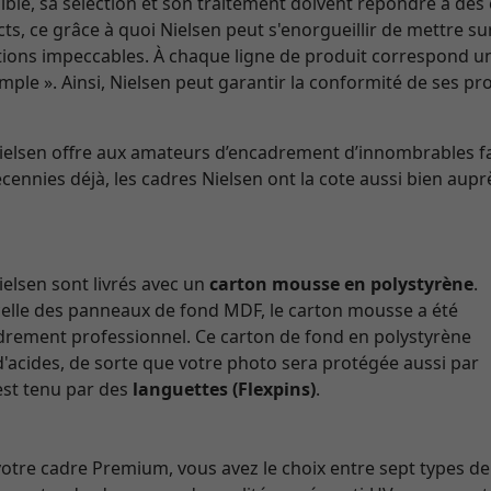
ble, sa sélection et son traitement doivent répondre à des 
ricts, ce grâce à quoi Nielsen peut s'enorgueillir de mettre 
nitions impeccables. À chaque ligne de produit correspond u
mple ». Ainsi, Nielsen peut garantir la conformité de ses p
Nielsen offre aux amateurs d’encadrement d’innombrables f
cennies déjà, les cadres Nielsen ont la cote aussi bien aupr
elsen sont livrés avec un
carton mousse en polystyrène
.
celle des panneaux de fond MDF, le carton mousse a été
adrement professionnel. Ce carton de fond en polystyrène
d'acides, de sorte que votre photo sera protégée aussi par
 est tenu par des
languettes (Flexpins)
.
re cadre Premium, vous avez le choix entre sept types de