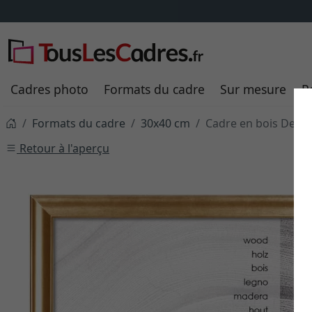
Cadres photo
Formats du cadre
Sur mesure
P
Formats du cadre
30x40 cm
Cadre en bois Derby
Retour à l'aperçu