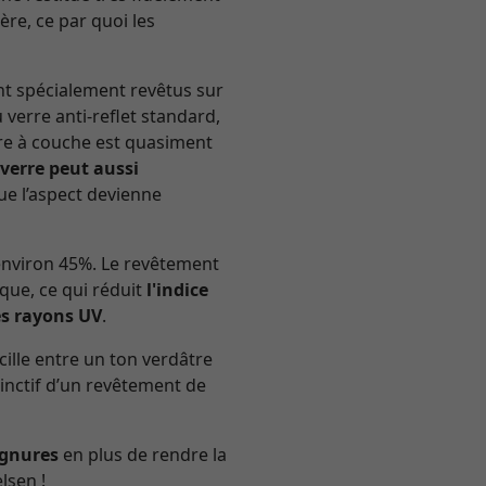
ère, ce par quoi les
nt spécialement revêtus sur
verre anti-reflet standard,
erre à couche est quasiment
 verre peut aussi
e l’aspect devienne
’environ 45%. Le revêtement
ique, ce qui réduit
l'indice
es rayons UV
.
cille entre un ton verdâtre
stinctif d’un revêtement de
ignures
en plus de rendre la
lsen !