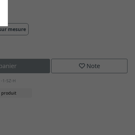
 sur mesure
panier
Note
-1-SZ-H
 produit