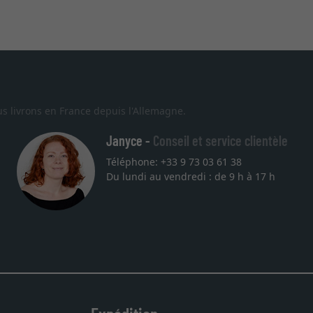
s livrons en France depuis l'Allemagne.
Janyce -
Conseil et service clientèle
Téléphone: +33 9 73 03 61 38
Du lundi au vendredi : de 9 h à 17 h
u rendez
ci.