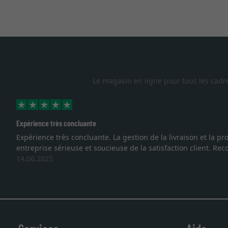
Le magasin en ligne pour tous les cadr
Excellent
face à une
Je recherchais un cadre sur mesure pour une lith
vous. Emballage professionnel, service et livra
27.05.2025