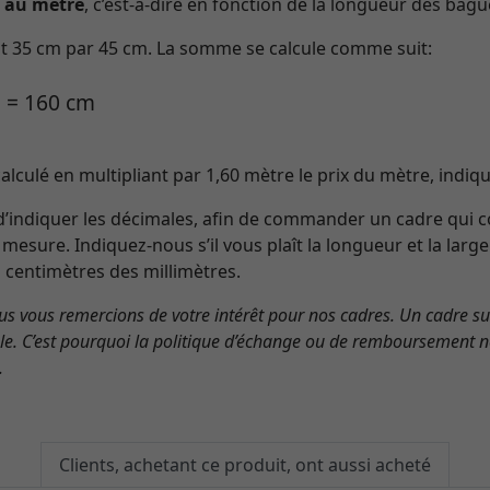
e
au mètre
, c’est-à-dire en fonction de la longueur des bagu
fait 35 cm par 45 cm. La somme se calcule comme suit:
2 = 160 cm
alculé en multipliant par 1,60 mètre le prix du mètre, indiqu
d’indiquer les décimales, afin de commander un cadre qui 
 mesure. Indiquez-nous s’il vous plaît la longueur et la larg
s centimètres des millimètres.
s vous remercions de votre intérêt pour nos cadres. Un cadre s
ble. C’est pourquoi la politique d’échange ou de remboursement n
.
Clients, achetant ce produit, ont aussi acheté