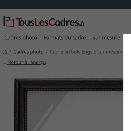
Cadres photo
Formats du cadre
Sur mesure
P
Cadres photo
Cadre en bois Engsle sur mesure
Retour à l'aperçu