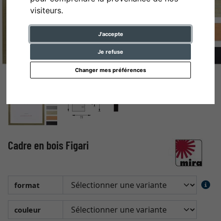
visiteurs.
J'accepte
Je refuse
Changer mes préférences
Cadre en bois Figari
format
couleur