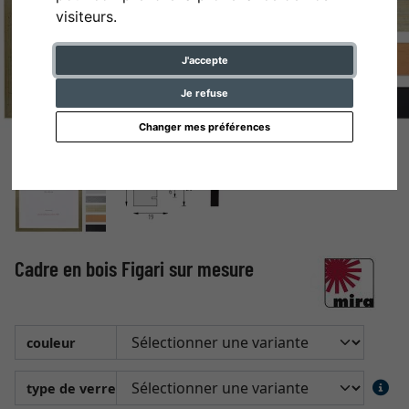
visiteurs.
J'accepte
Je refuse
Changer mes préférences
Cadre en bois Figari sur mesure
couleur
type de verre