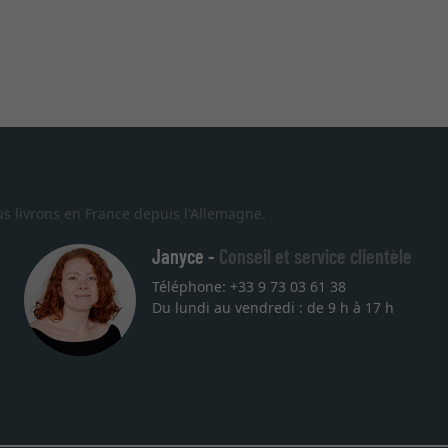
s livrons en France depuis l'Allemagne.
Janyce -
Conseil et service clientèle
Téléphone: +33 9 73 03 61 38
Excellent
Du lundi au vendredi : de 9 h à 17 h
Je recherchais un cadre sur mesure pour une lithographie, je sui
vous. Emballage professionnel, service et livraison dans les te
27.05.2025