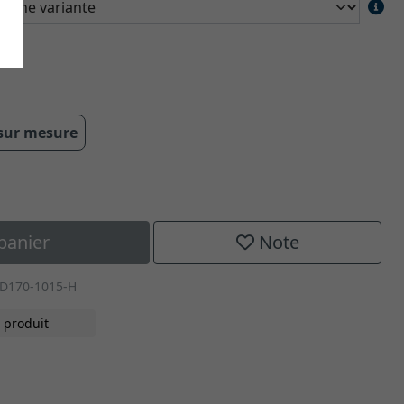
 sur mesure
panier
Note
0D170-1015-H
 produit