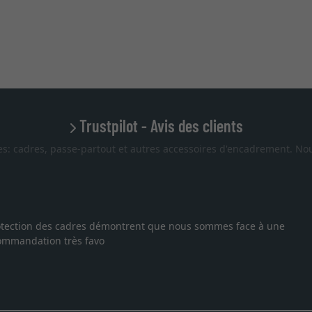
Trustpilot - Avis des clients
es: cadres, passe-partout et autres accessoires d'encadrement. Nou
 protection des cadres démontrent que nous sommes face à une
ecommandation très favo