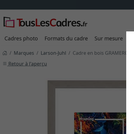
Cadres photo
Formats du cadre
Sur mesure
P
Marques
Larson-Juhl
Cadre en bois GRAMERCY - 
Retour à l'aperçu