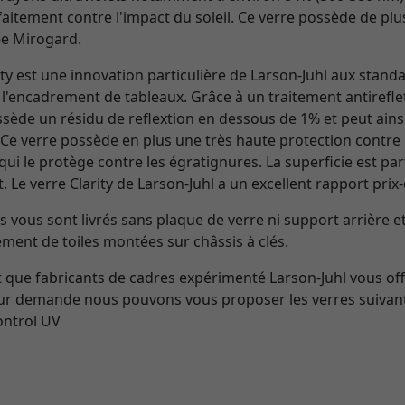
itement contre l'impact du soleil. Ce verre possède de plus 
ée Mirogard.
ity est une innovation particulière de Larson-Juhl aux stand
'encadrement de tableaux. Grâce à un traitement antireflet 
possède un résidu de reflextion en dessous de 1% et peut ain
Ce verre possède en plus une très haute protection contre l
i le protège contre les égratignures. La superficie est part
. Le verre Clarity de Larson-Juhl a un excellent rapport prix-
s vous sont livrés sans plaque de verre ni support arrière e
ement de toiles montées sur châssis à clés.
 que fabricants de cadres expérimenté Larson-Juhl vous off
Sur demande nous pouvons vous proposer les verres suivants
ontrol UV