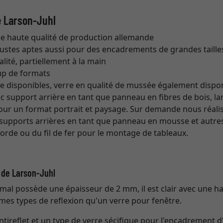
e Larson-Juhl
de haute qualité de production allemande
bustes aptes aussi pour des encadrements de grandes taille
lité, partiellement à la main
up de formats
re disponibles, verre en qualité de mussée également dispo
c support arrière en tant que panneau en fibres de bois, lan
our un format portrait et paysage. Sur demande nous réali
supports arrières en tant que panneau en mousse et autres
 corde ou du fil de fer pour le montage de tableaux.
e de Larson-Juhl
mal possède une épaisseur de 2 mm, il est clair avec une h
mes types de reflexion qu'un verre pour fenêtre.
ntireflet et un type de verre sécifique pour l'encadrement 