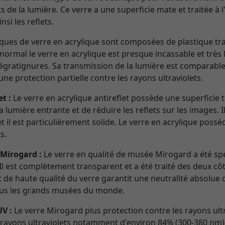
 de la lumière. Ce verre a une superficie mate et traitée à l
nsi les reflets.
ques de verre en acrylique sont composées de plastique tr
rmal le verre en acrylique est presque incassable et très l
 égratignures. Sa transmission de la lumière est comparable 
ne protection partielle contre les rayons ultraviolets.
t :
Le verre en acrylique antireflet possède une superficie
la lumière entrante et de réduire les reflets sur les images.
t il est particulièrement solide. Le verre en acrylique possè
s.
 Mirogard :
Le verre en qualité de musée Mirogard a été s
l est complètement transparent et a été traité des deux côt
e haute qualité du verre garantit une neutralité absolue de
tous les grands musées du monde.
UV :
Le verre Mirogard plus protection contre les rayons ult
 rayons ultraviolets notamment d'environ 84% (300-380 nm).