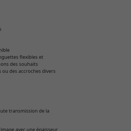
s
nible
guettes flexibles et
sons des souhaits
 ou des accroches divers
aute transmission de la
d'image avec une épaisseur