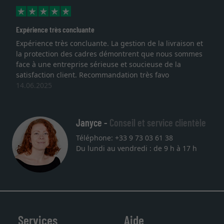
Excellent
gestion de la livraison et
Je recherchais un cadre sur mes
montrent que nous sommes
lithographie, je suis tombée sur c
 et soucieuse de la
qualité sont au rendez vous. Em
ation très favo
service et livraison dans les tem
une autre commande. Merci.
27.05.2025
Janyce -
Conseil et service clientèle
Téléphone: +33 9 73 03 61 38
Du lundi au vendredi : de 9 h à 17 h