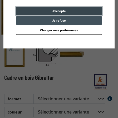
J'accepte
Je refuse
Changer mes préférences
Cadre en bois Gibraltar
format
couleur