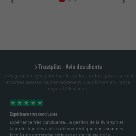
Trustpilot - Avis des clients
Le magasin en ligne pour tous les cadres: cadres, passe-partout
et autres accessoires d'encadrement. Nous livrons en France
depuis l'Allemagne.
ence très concluante
Excellent
ience très concluante. La gestion de la livraison et
Je rech
otection des cadres démontrent que nous sommes
lithogra
à une entreprise sérieuse et soucieuse de la
qualité