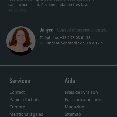
faction client. Recommandation très favo
service 
.2025
une aut
27.05.2
Janyce -
Conseil et service clientèle
Téléphone: +33 9 73 03 61 38
Du lundi au vendredi : de 9 h à 17 h
Services
Aide
Contact
Frais de livraison
Panier d'achats
Foire aux questions
Compte
Magazine