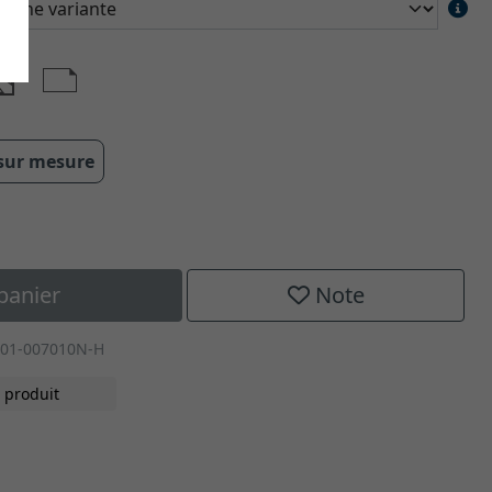
 sur mesure
panier
Note
001-007010N-H
 produit