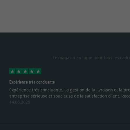
Le magasin en ligne pour tous les cadr
Excellent
démontrent que nous sommes face à une
Je recherchais un ca
vous. Emballage prof
27.05.2025