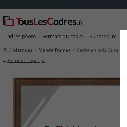
savoir plus
Cadres photo
Formats du cadre
Sur mesure
P
Marques
Mende Frames
Cadre en bois Gura
Retour à l'aperçu