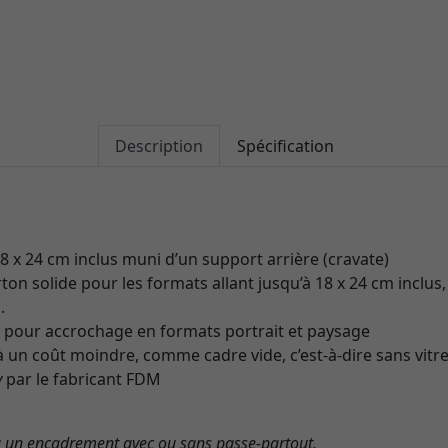
Description
Spécification
18 x 24 cm inclus muni d’un support arrière (cravate)
on solide pour les formats allant jusqu’à 18 x 24 cm inclus,
.
s
pour accrochage en formats portrait et paysage
 un coût moindre, comme cadre vide, c’est-à-dire sans vitr
y
par le fabricant FDM
à un encadrement avec ou sans passe-partout.