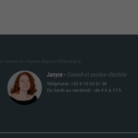
s livrons en France depuis l'Allemagne.
Janyce -
Conseil et service clientèle
Téléphone: +33 9 73 03 61 38
Du lundi au vendredi : de 9 h à 17 h
e choix et la qualité sont au rendez
our une autre commande. Merci.