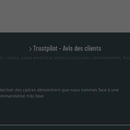
Trustpilot - Avis des clients
es: cadres, passe-partout et autres accessoires d'encadrement. Nou
dre sur mesure pour une lithographie, je suis tombée sur ce site. L
essionnel, service et livraison dans les temps. J'espère revenir p