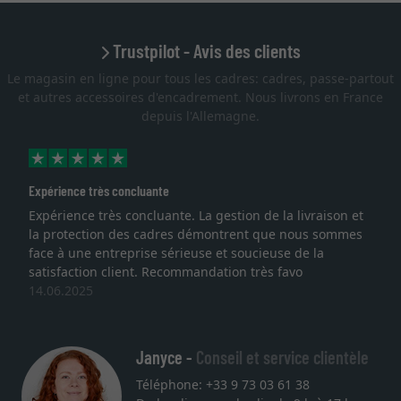
Trustpilot - Avis des clients
Le magasin en ligne pour tous les cadres: cadres, passe-partout
et autres accessoires d'encadrement. Nous livrons en France
depuis l'Allemagne.
ence très concluante
Excellent
ience très concluante. La gestion de la livraison et
Je rech
otection des cadres démontrent que nous sommes
lithogra
à une entreprise sérieuse et soucieuse de la
qualité
faction client. Recommandation très favo
service 
.2025
une aut
27.05.2
Janyce -
Conseil et service clientèle