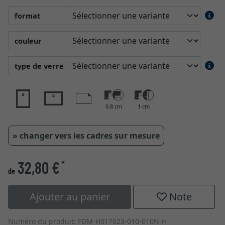
format
couleur
type de verre
0,8 cm
1 cm
» changer vers les cadres sur mesure
32,80 €
*
de
Ajouter au panier
Note
Numéro du produit: FDM-H017023-010-010N-H