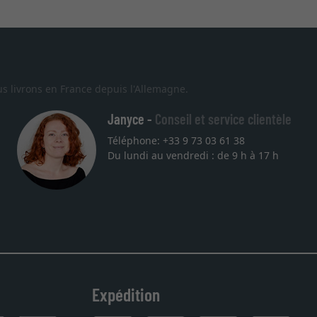
s livrons en France depuis l'Allemagne.
Janyce -
Conseil et service clientèle
Téléphone: +33 9 73 03 61 38
Du lundi au vendredi : de 9 h à 17 h
Expédition