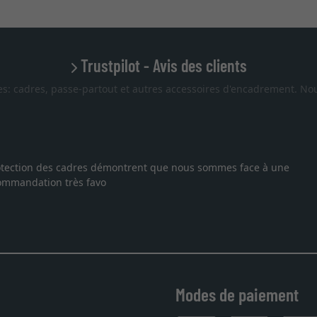
Trustpilot - Avis des clients
es: cadres, passe-partout et autres accessoires d'encadrement. Nou
 protection des cadres démontrent que nous sommes face à une
ecommandation très favo
Modes de paiement