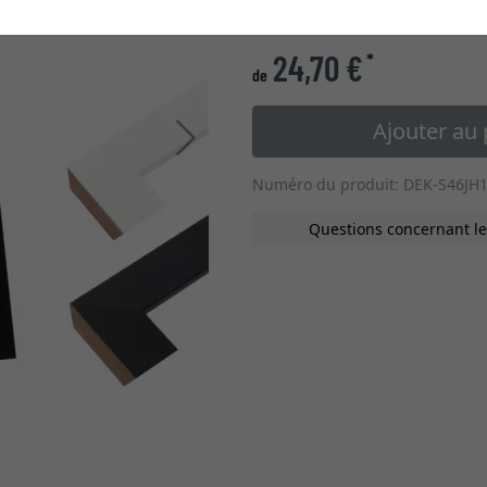
type de verre
24,70 €
*
de
Ajouter au 
Continuer
Numéro du produit: DEK-S46JH
Questions concernant le