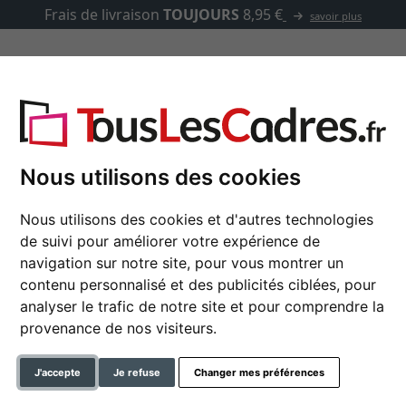
Frais de livraison
TOUJOURS
8,95 €
savoir plus
asse-partout
Marques
Accessoires
ure couleur bois
Nous utilisons des cookies
Nous utilisons des cookies et d'autres technologies
de suivi pour améliorer votre expérience de
Cadre en bois Hans a
navigation sur notre site, pour vous montrer un
contenu personnalisé et des publicités ciblées, pour
analyser le trafic de notre site et pour comprendre la
format
provenance de nos visiteurs.
couleur
J'accepte
Je refuse
Changer mes préférences