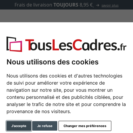
Frais de livraison
TOUJOURS
8,95 €
savoir plus
asse-partout
Marques
Accessoires
 avec passe-partout
Nous utilisons des cookies
Nous utilisons des cookies et d'autres technologies
Cadre en bois Linda 
de suivi pour améliorer votre expérience de
navigation sur notre site, pour vous montrer un
contenu personnalisé et des publicités ciblées, pour
analyser le trafic de notre site et pour comprendre la
format
provenance de nos visiteurs.
couleur
J'accepte
Je refuse
Changer mes préférences