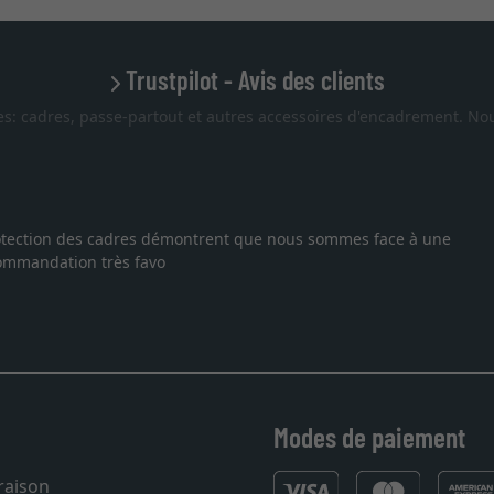
Trustpilot - Avis des clients
es: cadres, passe-partout et autres accessoires d'encadrement. Nou
 protection des cadres démontrent que nous sommes face à une
ecommandation très favo
Modes de paiement
vraison