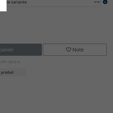
panier
Note
G1P1-1015-H
 produit