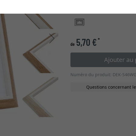
type de verre
Continuer
5,70 €
*
de
Ajouter au 
Numéro du produit: DEK-S46W
Questions concernant le