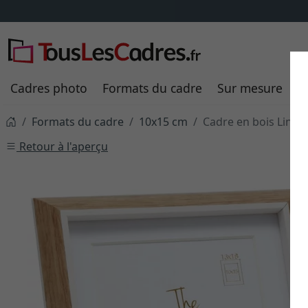
Cadres photo
Formats du cadre
Sur mesure
P
Formats du cadre
10x15 cm
Cadre en bois Linda
Retour à l'aperçu