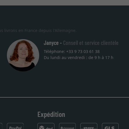
s livrons en France depuis l'Allemagne.
Janyce -
Conseil et service clientèle
Téléphone: +33 9 73 03 61 38
Du lundi au vendredi : de 9 h à 17 h
Expédition