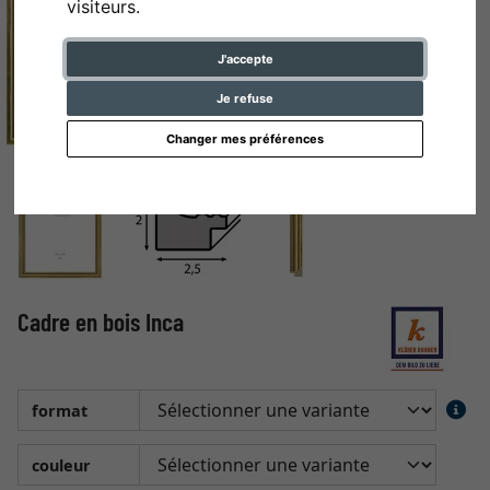
visiteurs.
J'accepte
Je refuse
Changer mes préférences
Cadre en bois Inca
format
couleur