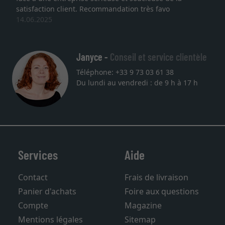
faction client. Recommandation très favo
service 
.2025
une aut
27.05.2
Janyce -
Conseil et service clientèle
Téléphone: +33 9 73 03 61 38
Du lundi au vendredi : de 9 h à 17 h
Services
Aide
Contact
Frais de livraison
Panier d'achats
Foire aux questions
Compte
Magazine