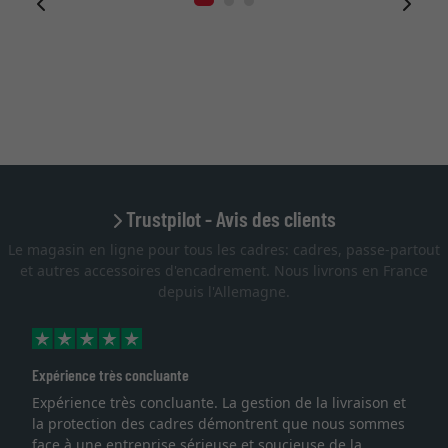
Trustpilot - Avis des clients
Le magasin en ligne pour tous les cadres: cadres, passe-partout
et autres accessoires d'encadrement. Nous livrons en France
depuis l'Allemagne.
ence très concluante
Excellent
ience très concluante. La gestion de la livraison et
Je rech
otection des cadres démontrent que nous sommes
lithogra
à une entreprise sérieuse et soucieuse de la
qualité