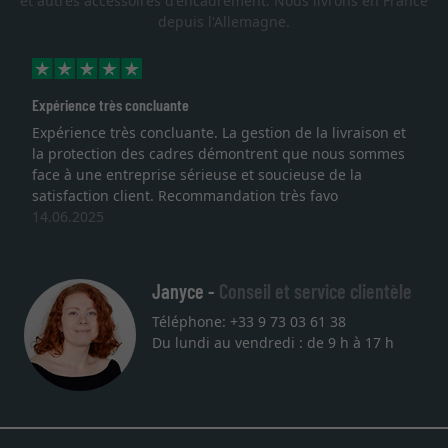
et autres accessoires d'encadrement. Nous livrons en France
depuis l'Allemagne.
xpérience très concluante
Exce
xpérience très concluante. La gestion de la livraison et
Je 
a protection des cadres démontrent que nous sommes
lith
ace à une entreprise sérieuse et soucieuse de la
qual
atisfaction client. Recommandation très favo
serv
4.06.2025
une
27.
Janyce -
Conseil et service clientèle
Téléphone: +33 9 73 03 61 38
Du lundi au vendredi : de 9 h à 17 h