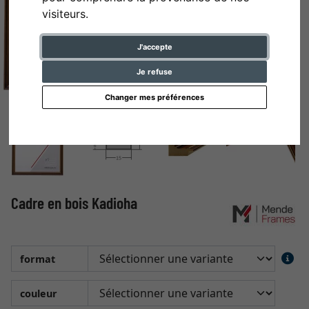
visiteurs.
J'accepte
Je refuse
Changer mes préférences
Cadre en bois Kadioha
format
couleur