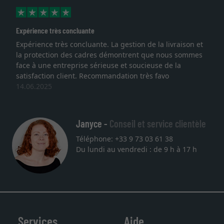
érience très concluante
Excell
érience très concluante. La gestion de la livraison et
Je re
protection des cadres démontrent que nous sommes
lithog
e à une entreprise sérieuse et soucieuse de la
quali
isfaction client. Recommandation très favo
servic
06.2025
une a
27.05
Janyce -
Conseil et service clientèle
Téléphone: +33 9 73 03 61 38
Du lundi au vendredi : de 9 h à 17 h