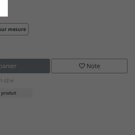
 sur mesure
panier
Note
1-SZ-H
 produit