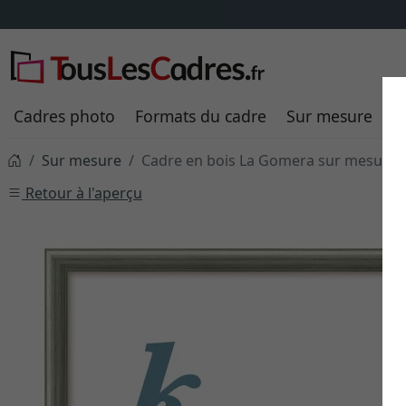
Cadres photo
Formats du cadre
Sur mesure
P
Sur mesure
Cadre en bois La Gomera sur mesure
Retour à l'aperçu