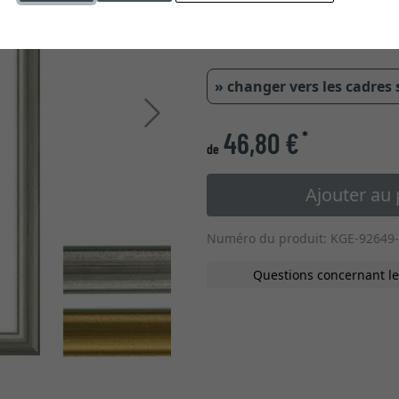
» changer vers les cadres
Continuer
46,80 €
*
de
Ajouter au 
Numéro du produit: KGE-92649-
Questions concernant le