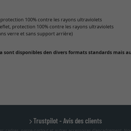
 protection 100% contre les rayons ultraviolets
eflet, protection 100% contre les rayons ultraviolets
ans verre et sans support arrière)
ra sont disponibles den divers formats standards mais a
Trustpilot - Avis des clients
es: cadres, passe-partout et autres accessoires d'encadrement. Nou