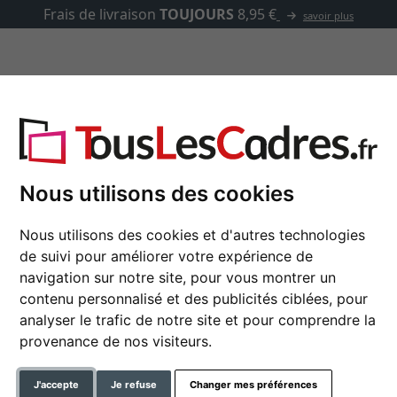
Frais de livraison
TOUJOURS
8,95 €
savoir plus
asse-partout
Marques
Accessoires
Nous utilisons des cookies
Nous utilisons des cookies et d'autres technologies
Cadre en bois La Gom
de suivi pour améliorer votre expérience de
navigation sur notre site, pour vous montrer un
contenu personnalisé et des publicités ciblées, pour
couleur
analyser le trafic de notre site et pour comprendre la
provenance de nos visiteurs.
type de verre
J'accepte
Je refuse
Changer mes préférences