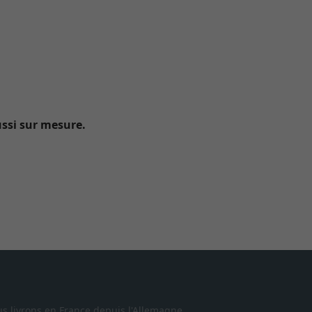
ussi sur mesure.
s livrons en France depuis l'Allemagne.