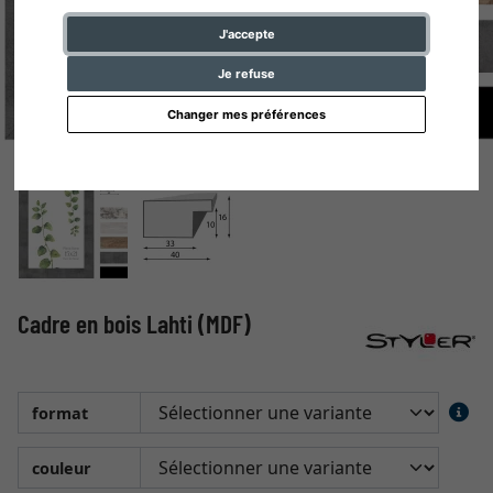
J'accepte
Je refuse
Changer mes préférences
Cadre en bois Lahti (MDF)
format
couleur