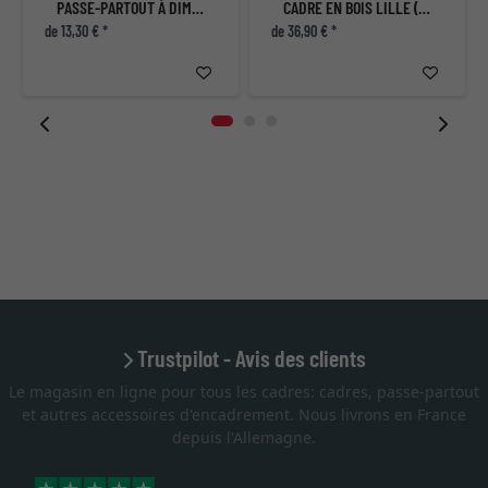
PASSE-PARTOUT À DIMENSIONS NON STANDARD
CADRE EN BOIS LILLE (MDF)
de 13,30 € *
de 36,90 € *
Trustpilot - Avis des clients
Le magasin en ligne pour tous les cadres: cadres, passe-partout
et autres accessoires d'encadrement. Nous livrons en France
depuis l'Allemagne.