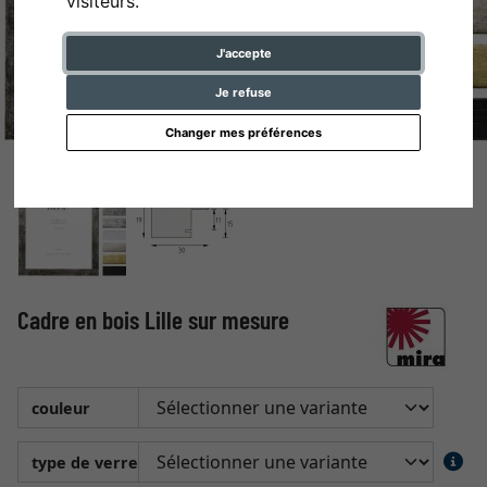
visiteurs.
J'accepte
Je refuse
Changer mes préférences
Cadre en bois Lille sur mesure
couleur
type de verre