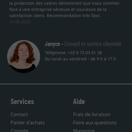
nous sommes
lithographie, je suis tombée sur ce site. Le choi
de la
qualité sont au rendez vous. Emballage profes
o
service et livraison dans les temps. J'espère re
une autre commande. Merci.
27.05.2025
Janyce -
Conseil et service clientèle
Téléphone: +33 9 73 03 61 38
Du lundi au vendredi : de 9 h à 17 h
Services
Aide
Contact
Frais de livraison
Panier d'achats
Foire aux questions