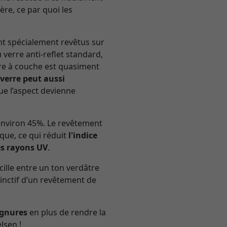
ère, ce par quoi les
nt spécialement revêtus sur
verre anti-reflet standard,
erre à couche est quasiment
 verre peut aussi
e l’aspect devienne
’environ 45%. Le revêtement
ique, ce qui réduit
l'indice
es rayons UV
.
cille entre un ton verdâtre
stinctif d’un revêtement de
ignures
en plus de rendre la
lsen !