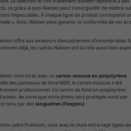
ble, sa sélection et son traitement doivent répondre à des 
ricts, ce grâce à quoi Nielsen peut s'enorgueillir de mettre 
nitions impeccables. À chaque ligne de produit correspond u
mple ». Ainsi, Nielsen peut garantir la conformité de ses p
Nielsen offre aux amateurs d’encadrement d’innombrables f
cennies déjà, les cadres Nielsen ont la cote aussi bien aupr
elsen sont livrés avec un
carton mousse en polystyrène
.
celle des panneaux de fond MDF, le carton mousse a été
adrement professionnel. Ce carton de fond en polystyrène
d'acides, de sorte que votre photo sera protégée aussi par
 est tenu par des
languettes (Flexpins)
.
re cadre Premium, vous avez le choix entre sept types de