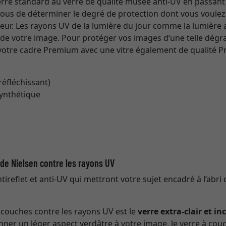
 verre standard au verre de qualité musée anti-UV en passant
 vous de déterminer le degré de protection dont vous voulez 
eur. Les rayons UV de la lumière du jour comme la lumière art
s de votre image. Pour protéger vos images d’une telle dég
tre cadre Premium avec une vitre également de qualité Pr
 réfléchissant)
synthétique
t de Nielsen contre les rayons UV
ireflet et anti-UV qui mettront votre sujet encadré à l’abri 
à couches contre les rayons UV est le
verre extra-clair et in
nner un léger aspect verdâtre à votre image, le verre à couc