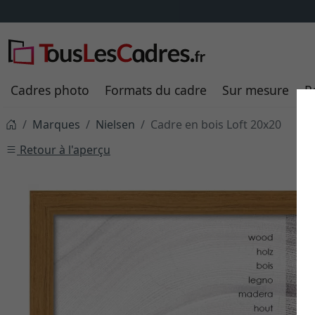
Cadres photo
Formats du cadre
Sur mesure
P
Marques
Nielsen
Cadre en bois Loft 20x20
Retour à l'aperçu