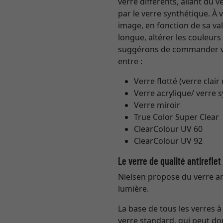
verre différents, allant du
par le verre synthétique. À
image, en fonction de sa val
longue, altérer les couleur
suggérons de commander vo
entre :
Verre flotté (verre clair
Verre acrylique/ verre 
Verre miroir
True Color Super Clear
ClearColour UV 60
ClearColour UV 92
Le verre de qualité antirefle
Nielsen propose du verre ant
lumière.
La base de tous les verres 
verre standard, qui peut do