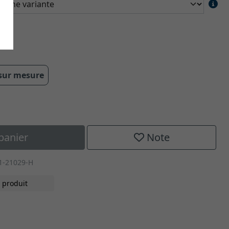
cm
 sur mesure
panier
Note
1-21029-H
 produit