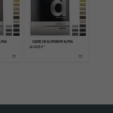
LPHA
CADRE EN ALUMINIUM ALPHA
de 40,55 € *