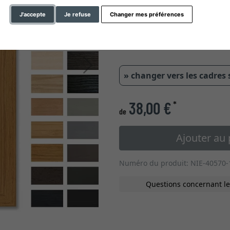
type de verre
J'accepte
Je refuse
Changer mes préférences
0,7 cm
2,6 
Continuer
» changer vers les cadres
38,00 €
*
de
Ajouter au 
Numéro du produit: NIE-40570-
Questions concernant le