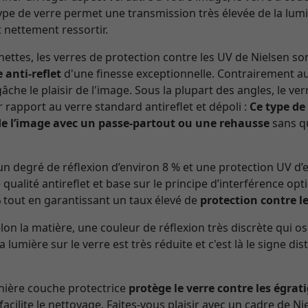
 type de verre permet une transmission très élevée de la lumi
 nettement ressortir.
ettes, les verres de protection contre les UV de Nielsen so
 anti-reflet
d'une finesse exceptionnelle. Contrairement au 
che le plaisir de l'image. Sous la plupart des angles, le v
r rapport au verre standard antireflet et dépoli :
Ce type de
e l’image avec un passe-partout ou une rehausse
sans qu
n degré de réflexion d’environ 8 % et une protection UV d
 qualité antireflet et base sur le principe d’interférence opt
%
tout en garantissant un taux élevé de
protection contre l
n la matière, une couleur de réflexion très discrète qui os
la lumière sur le verre est très réduite et c'est là le signe di
rnière couche protectrice
protège le verre contre les égrat
 facilite le nettoyage. Faites-vous plaisir avec un cadre de Nie