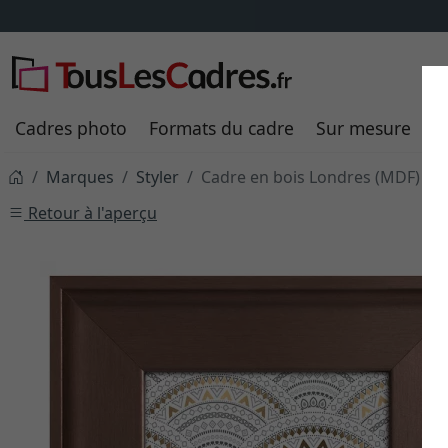
Cadres photo
Formats du cadre
Sur mesure
P
Marques
Styler
Cadre en bois Londres (MDF)
Retour à l'aperçu