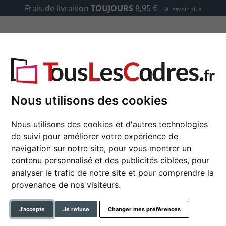
Frais de livraison
TOUJOURS
8,95 €
savoir plus
asse-partout
Marques
Accessoires
Nous utilisons des cookies
Nous utilisons des cookies et d'autres technologies
Cadre en bois Londre
de suivi pour améliorer votre expérience de
navigation sur notre site, pour vous montrer un
contenu personnalisé et des publicités ciblées, pour
analyser le trafic de notre site et pour comprendre la
format
provenance de nos visiteurs.
couleur
J'accepte
Je refuse
Changer mes préférences