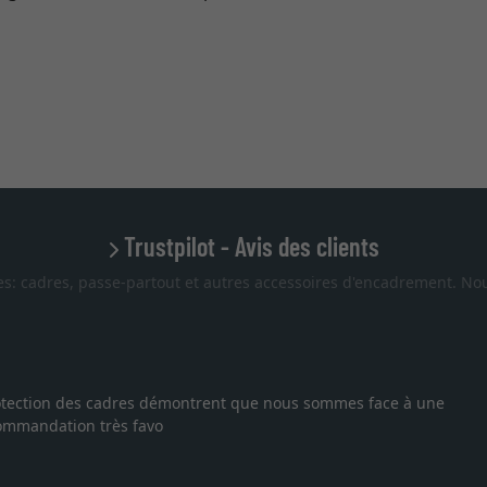
Trustpilot - Avis des clients
es: cadres, passe-partout et autres accessoires d'encadrement. Nou
 protection des cadres démontrent que nous sommes face à une
ecommandation très favo