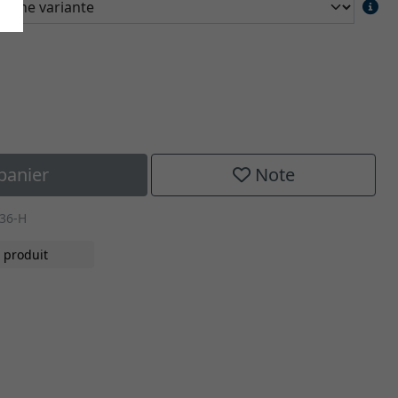
panier
Note
036-H
 produit