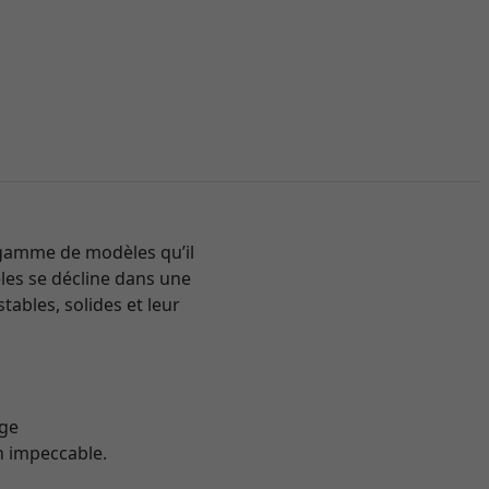
La gamme de modèles qu’il
es se décline dans une
tables, solides et leur
age
on impeccable.