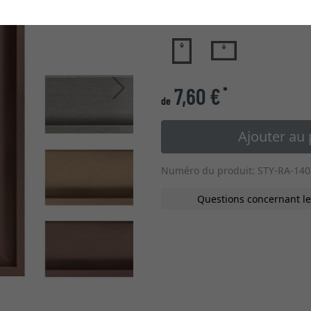
type de verre
Continuer
7,60 €
*
de
Ajouter au 
Numéro du produit: STY-RA-14
Questions concernant le