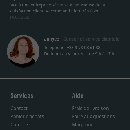
face à une entreprise sérieuse et soucieuse de la
qu
satisfaction client. Recommandation très favo
se
14.06.2025
un
27
Janyce -
Conseil et service clientèle
Téléphone: +33 9 73 03 61 38
Du lundi au vendredi : de 9 h à 17 h
Services
Aide
Contact
Frais de livraison
Panier d'achats
Foire aux questions