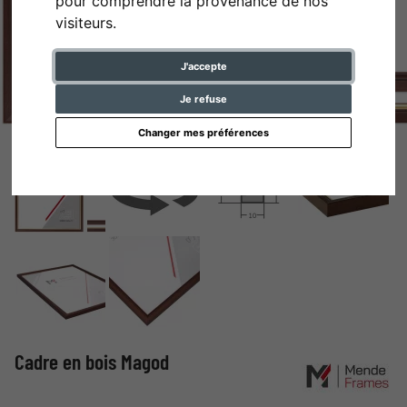
pour comprendre la provenance de nos
visiteurs.
J'accepte
Je refuse
Changer mes préférences
Cadre en bois Magod