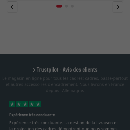
Trustpilot - Avis des clients
Le magasin en ligne pour tous les cadres: cadres, passe-partout
et autres accessoires d'encadrement. Nous livrons en France
depuis l'Allemagne.
Expérience très concluante
Ex
Expérience très concluante. La gestion de la livraison et
Je
la protection des cadres démontrent que nous sommes
li