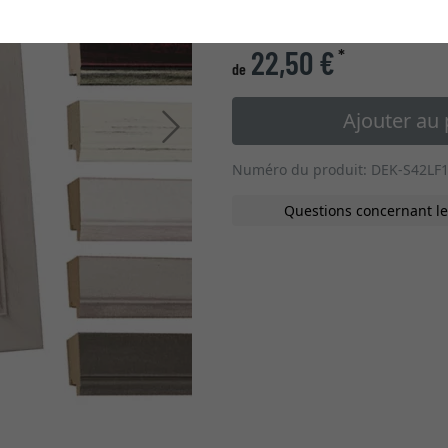
type de verre
22,50 €
*
de
Ajouter au 
Continuer
Numéro du produit: DEK-S42LF
Questions concernant le