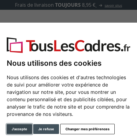
Frais de livraison
TOUJOURS
8,95 €
savoir plus
asse-partout
Marques
Accessoires
on
Nous utilisons des cookies
Nous utilisons des cookies et d'autres technologies
Cadre en bois Manon
de suivi pour améliorer votre expérience de
navigation sur notre site, pour vous montrer un
contenu personnalisé et des publicités ciblées, pour
analyser le trafic de notre site et pour comprendre la
format
provenance de nos visiteurs.
couleur
J'accepte
Je refuse
Changer mes préférences