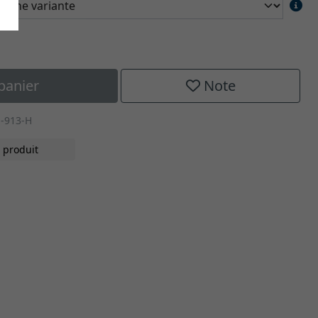
panier
Note
1-913-H
 produit