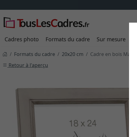
Cadres photo
Formats du cadre
Sur mesure
P
Formats du cadre
20x20 cm
Cadre en bois Man
Retour à l'aperçu