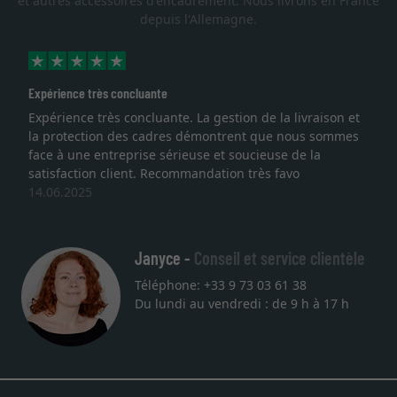
et autres accessoires d'encadrement. Nous livrons en France
depuis l'Allemagne.
xpérience très concluante
Exce
xpérience très concluante. La gestion de la livraison et
Je 
a protection des cadres démontrent que nous sommes
lith
ace à une entreprise sérieuse et soucieuse de la
qual
atisfaction client. Recommandation très favo
serv
4.06.2025
une
27.
Janyce -
Conseil et service clientèle
Téléphone: +33 9 73 03 61 38
Du lundi au vendredi : de 9 h à 17 h