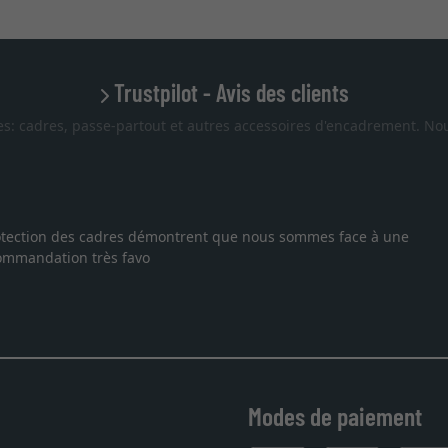
Trustpilot - Avis des clients
es: cadres, passe-partout et autres accessoires d'encadrement. Nou
 protection des cadres démontrent que nous sommes face à une
ecommandation très favo
Modes de paiement