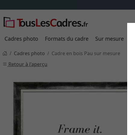
Cadres photo
Formats du cadre
Sur mesure
P
Cadres photo
Cadre en bois Pau sur mesure
Retour à l'aperçu