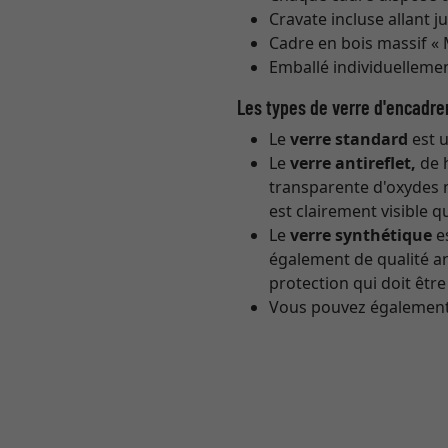
Cravate incluse allant j
Cadre en bois massif «
Emballé individuellemen
Les types de verre d'encadr
Le
verre standard
est u
Le
verre antireflet,
de h
transparente d'oxydes m
est clairement visible q
Le
verre synthétique
es
également de qualité an
protection qui doit être
Vous pouvez égalemen