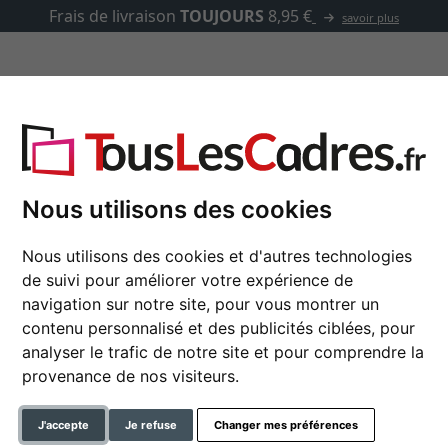
Frais de livraison
TOUJOURS
8,95 €
savoir plus
asse-partout
Marques
Accessoires
Nous utilisons des cookies
Nous utilisons des cookies et d'autres technologies
Cadre en bois Pau su
de suivi pour améliorer votre expérience de
navigation sur notre site, pour vous montrer un
contenu personnalisé et des publicités ciblées, pour
analyser le trafic de notre site et pour comprendre la
couleur
provenance de nos visiteurs.
type de verre
J'accepte
Je refuse
Changer mes préférences