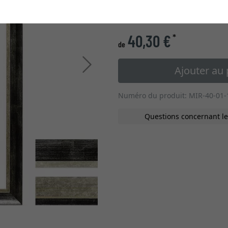
» changer vers les cadres
40,30 €
*
de
Continuer
Ajouter au 
Numéro du produit: MIR-40-01-
Questions concernant le