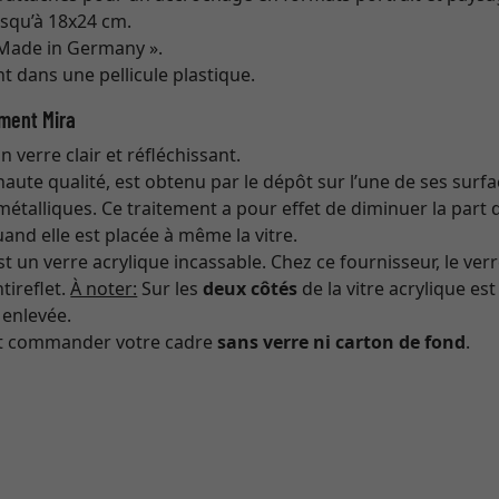
usqu’à 18x24 cm.
 Made in Germany ».
t dans une pellicule plastique.
ement Mira
n verre clair et réfléchissant.
aute qualité, est obtenu par le dépôt sur l’une de ses surf
étalliques. Ce traitement a pour effet de diminuer la part d
uand elle est placée à même la vitre.
t un verre acrylique incassable. Chez ce fournisseur, le ver
tireflet.
À noter:
Sur les
deux côtés
de la vitre acrylique es
 enlevée.
t commander votre cadre
sans verre ni carton de fond
.