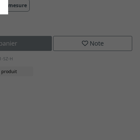
 sur mesure
panier
Note
1-SZ-H
 produit