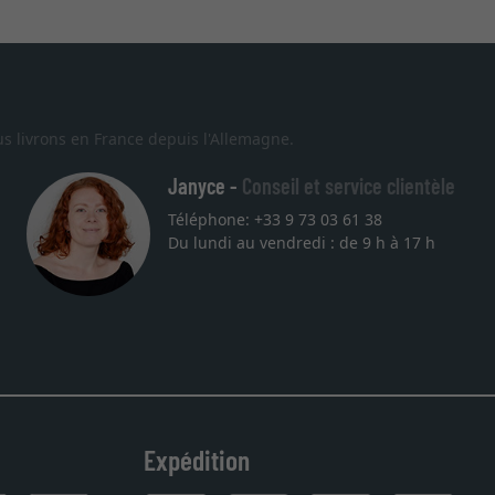
s livrons en France depuis l'Allemagne.
Janyce -
Conseil et service clientèle
Téléphone: +33 9 73 03 61 38
Du lundi au vendredi : de 9 h à 17 h
Expédition