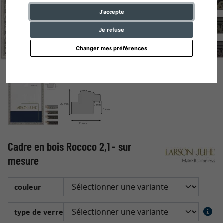
J'accepte
Je refuse
Changer mes préférences
Cadre en bois Rococo 2,1 - sur
mesure
couleur
type de verre