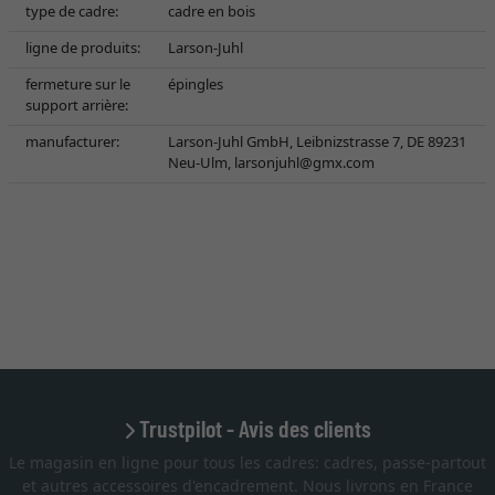
type de cadre:
cadre en bois
ligne de produits:
Larson-Juhl
fermeture sur le
épingles
support arrière:
manufacturer:
Larson-Juhl GmbH, Leibnizstrasse 7, DE 89231
Neu-Ulm,
larsonjuhl@gmx.com
Trustpilot - Avis des clients
Le magasin en ligne pour tous les cadres: cadres, passe-partout
et autres accessoires d'encadrement. Nous livrons en France