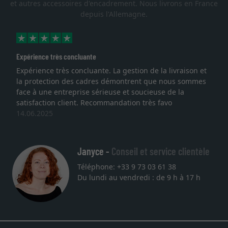
et autres accessoires d'encadrement. Nous livrons en France
depuis l'Allemagne.
érience très concluante
Excell
érience très concluante. La gestion de la livraison et
Je re
protection des cadres démontrent que nous sommes
lithog
e à une entreprise sérieuse et soucieuse de la
quali
isfaction client. Recommandation très favo
servic
06.2025
une a
27.05
Janyce -
Conseil et service clientèle
Téléphone: +33 9 73 03 61 38
Du lundi au vendredi : de 9 h à 17 h