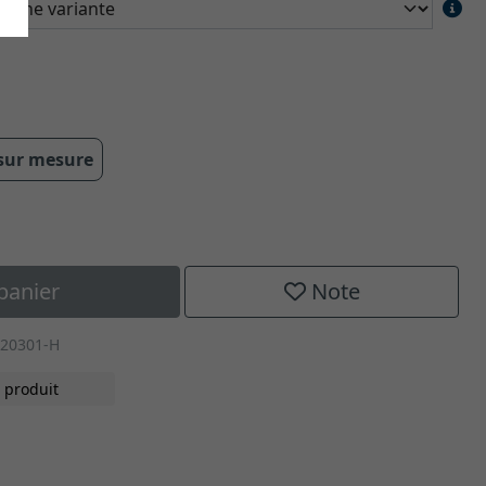
 sur mesure
panier
Note
-20301-H
 produit