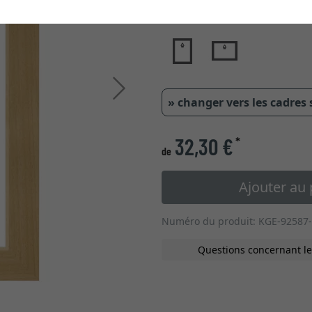
type de verre
Continuer
» changer vers les cadres
32,30 €
*
de
Ajouter au 
Numéro du produit: KGE-92587
Questions concernant le