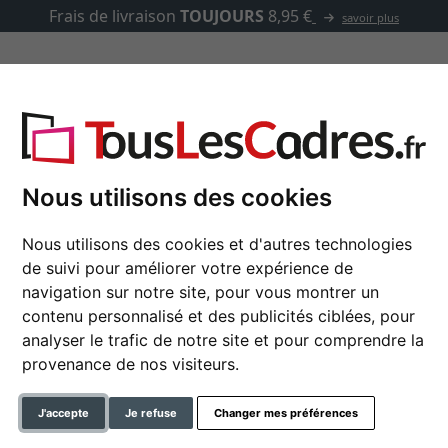
Frais de livraison
TOUJOURS
8,95 €
savoir plus
asse-partout
Marques
Accessoires
Nous utilisons des cookies
Nous utilisons des cookies et d'autres technologies
de suivi pour améliorer votre expérience de
Cadre en bois San Nic
navigation sur notre site, pour vous montrer un
contenu personnalisé et des publicités ciblées, pour
analyser le trafic de notre site et pour comprendre la
format
provenance de nos visiteurs.
couleur
J'accepte
Je refuse
Changer mes préférences