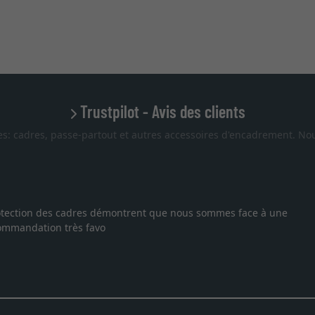
Trustpilot - Avis des clients
es: cadres, passe-partout et autres accessoires d'encadrement. Nou
 protection des cadres démontrent que nous sommes face à une
ecommandation très favo