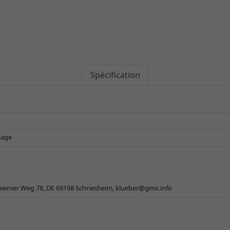
Spécification
sage
eimer Weg 78, DE 69198 Schriesheim,
klueber@gmx.info