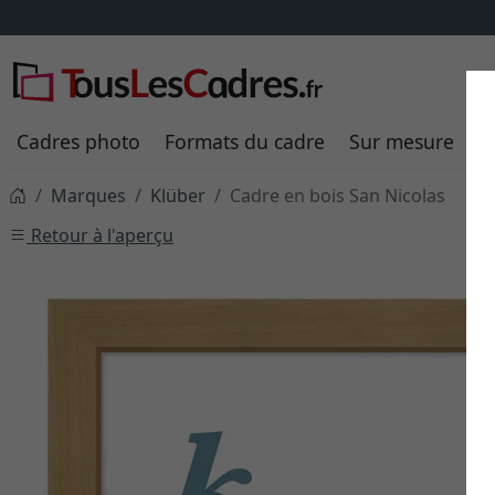
Cadres photo
Formats du cadre
Sur mesure
P
Marques
Klüber
Cadre en bois San Nicolas
Retour à l'aperçu