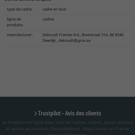
type de cadre:
cadre en bois
ligne de
cadres
produits:
manufacturer:
Deknudt Frames N.V., Breestraat 31A, BE 8540
Deerlijk ,
deknudt@gmx.eu
Trustpilot - Avis des clients
Le magasin en ligne pour tous les cadres: cadres, passe-partout
et autres accessoires d'encadrement. Nous livrons en France
depuis l'Allemagne.