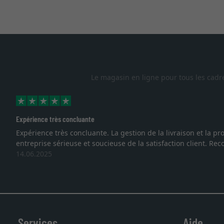
Le magasin en ligne pour tous les cadr
Excellent
 sommes face à une
Je recherchais un cadre sur mesure pour u
vous. Emballage professionnel, service e
27.05.2025
Services
Aide