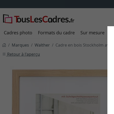
Cadres photo
Formats du cadre
Sur mesure
P
Marques
Walther
Cadre en bois Stockholm avec
Retour à l'aperçu