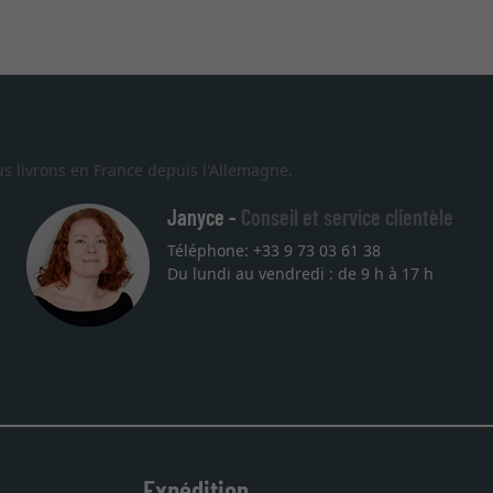
s livrons en France depuis l'Allemagne.
Janyce -
Conseil et service clientèle
Téléphone: +33 9 73 03 61 38
Du lundi au vendredi : de 9 h à 17 h
 sont au rendez
nde. Merci.
Expédition