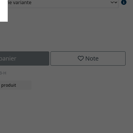
panier
Note
B-H
 produit