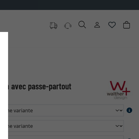
oix
olm avec passe-partout