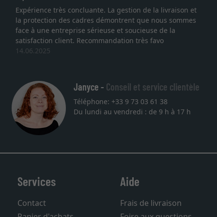
ience très concluante. La gestion de la livraison et
Je rech
otection des cadres démontrent que nous sommes
lithogra
à une entreprise sérieuse et soucieuse de la
qualité
faction client. Recommandation très favo
service 
.2025
une aut
27.05.2
Janyce -
Conseil et service clientèle
Téléphone: +33 9 73 03 61 38
Du lundi au vendredi : de 9 h à 17 h
Services
Aide
Contact
Frais de livraison