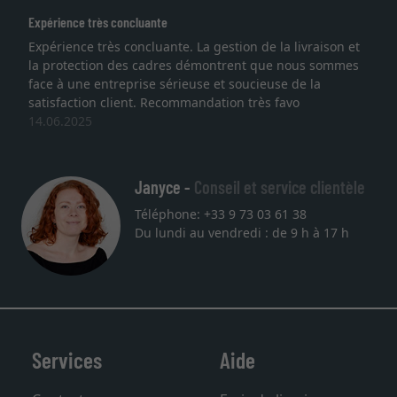
xpérience très concluante
Exce
xpérience très concluante. La gestion de la livraison et
Je 
a protection des cadres démontrent que nous sommes
lith
ace à une entreprise sérieuse et soucieuse de la
qual
atisfaction client. Recommandation très favo
serv
4.06.2025
une
27.
Janyce -
Conseil et service clientèle
Téléphone: +33 9 73 03 61 38
Du lundi au vendredi : de 9 h à 17 h
Services
Aide