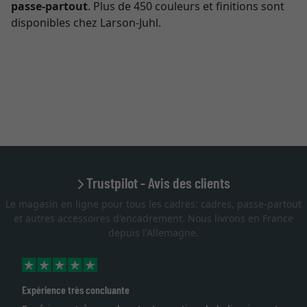
passe-partout
. Plus de 450 couleurs et finitions sont
disponibles chez Larson-Juhl.
Trustpilot - Avis des clients
Le magasin en ligne pour tous les cadres: cadres, passe-partout
et autres accessoires d'encadrement. Nous livrons en France
depuis l'Allemagne.
Expérience très concluante
E