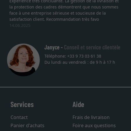
Expérience très concluante. La gestion de la livraison et
J
la protection des cadres démontrent que nous sommes
l
face à une entreprise sérieuse et soucieuse de la
q
satisfaction client. Recommandation très favo
s
14.06.2025
u
2
Janyce -
Conseil et service clientèle
Téléphone: +33 9 73 03 61 38
Du lundi au vendredi : de 9 h à 17 h
Services
Aide
Contact
Frais de livraison