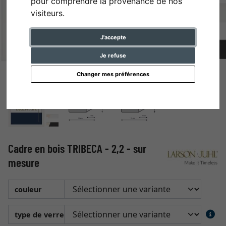
pour comprendre la provenance de nos
visiteurs.
J'accepte
Je refuse
Changer mes préférences
Cadre en bois TRIBECA - 2,2 - sur
mesure
couleur
type de verre