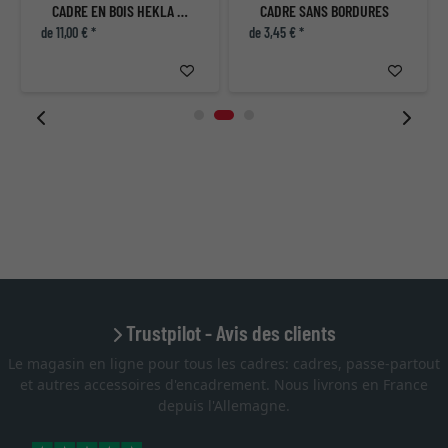
CADRE EN BOIS HEKLA (MDF)
CADRE SANS BORDURES
de 11,00 € *
de 3,45 € *
Trustpilot - Avis des clients
Le magasin en ligne pour tous les cadres: cadres, passe-partout
et autres accessoires d'encadrement. Nous livrons en France
depuis l'Allemagne.