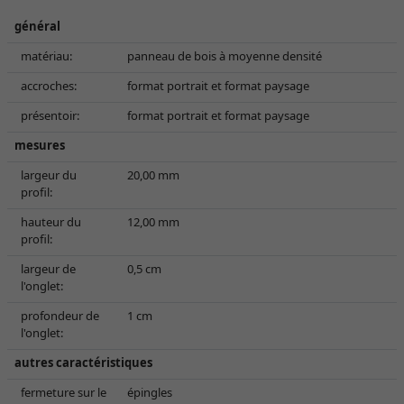
général
matériau:
panneau de bois à moyenne densité
accroches:
format portrait et format paysage
présentoir:
format portrait et format paysage
mesures
largeur du
20,00 mm
profil:
hauteur du
12,00 mm
profil:
largeur de
0,5 cm
l'onglet:
profondeur de
1 cm
l'onglet:
autres caractéristiques
fermeture sur le
épingles