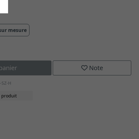
 sur mesure
panier
Note
-SZ-H
 produit