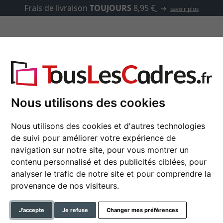
Frais de livraison
TOUJOURS
8,95 €
savoir plus
asse-partout
Marques
Accessoires
Nous utilisons des cookies
Nous utilisons des cookies et d'autres technologies
Cadre en bois Vernon
de suivi pour améliorer votre expérience de
navigation sur notre site, pour vous montrer un
contenu personnalisé et des publicités ciblées, pour
analyser le trafic de notre site et pour comprendre la
couleur
provenance de nos visiteurs.
type de verre
J'accepte
Je refuse
Changer mes préférences