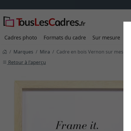
Cadres photo
Formats du cadre
Sur mesure
P
Marques
Mira
Cadre en bois Vernon sur mesure
Retour à l'aperçu