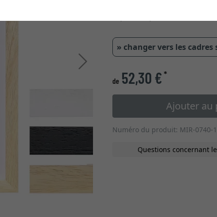
20,00 mm
31,00 mm
» changer vers les cadres
Continuer
52,30 €
*
de
Ajouter au 
Numéro du produit: MIR-0740-1
Questions concernant le