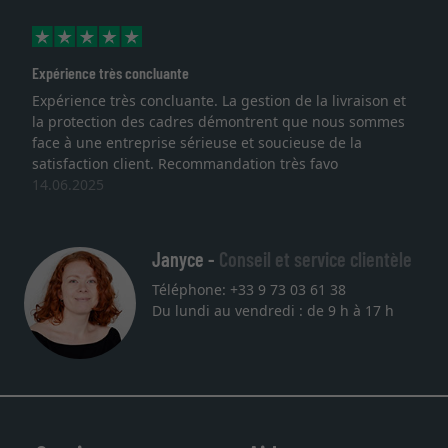
érience très concluante
Excell
érience très concluante. La gestion de la livraison et
Je re
protection des cadres démontrent que nous sommes
lithog
e à une entreprise sérieuse et soucieuse de la
quali
isfaction client. Recommandation très favo
servic
06.2025
une a
27.05
Janyce -
Conseil et service clientèle
Téléphone: +33 9 73 03 61 38
Du lundi au vendredi : de 9 h à 17 h