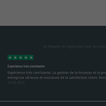
Le magasin en ligne pour tous les cadr
Excellent
adres démontrent que nous sommes face à une
Je recherchais
s favo
vous. Emballag
27.05.2025