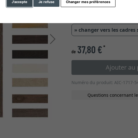
J'accepte
Je refuse
Changer mes préférences
17,00 mm
0,5 cm
1,2 cm
» changer vers les cadres
Continuer
37,80 €
*
de
Ajouter au 
Numéro du produit: AIC-1717-
Questions concernant le