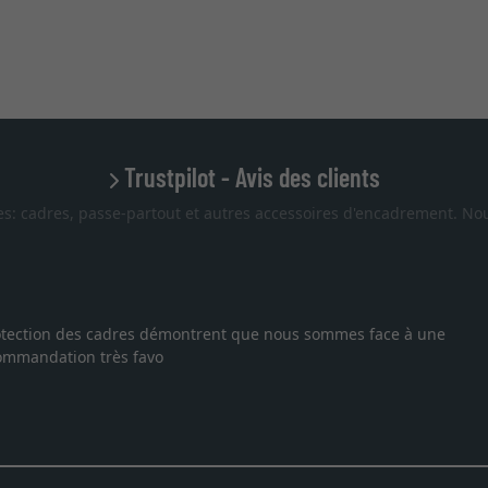
Trustpilot - Avis des clients
es: cadres, passe-partout et autres accessoires d'encadrement. Nou
 un cadre sur mesure pour une lithographie, je suis tombée sur ce s
e professionnel, service et livraison dans les temps. J'espère rev