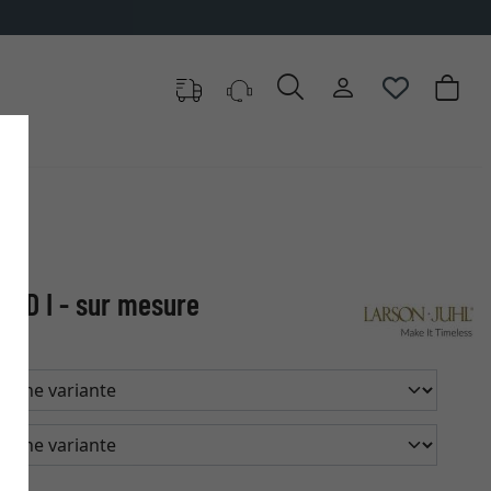
✓
500 000 articles au choix
ND I - sur mesure