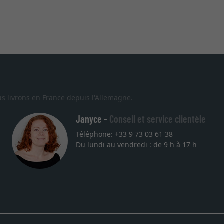
s livrons en France depuis l'Allemagne.
Janyce -
Conseil et service clientèle
Téléphone: +33 9 73 03 61 38
Du lundi au vendredi : de 9 h à 17 h
ite. Le choix et la qualité sont au rendez
enir pour une autre commande. Merci.