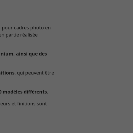
és pour cadres photo en
 en partie réalisée
inium, ainsi que des
nitions
, qui peuvent être
0 modèles différents
.
leurs et finitions sont