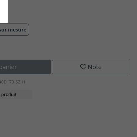
 sur mesure
panier
Note
540D170-SZ-H
 produit