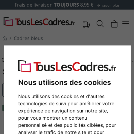
livraison
TOUJOURS
8,95 €
savoir plus
Cadres bleus
Cadres bleus
Cadres photo bleus en bois, en aluminium et en plastique.
Nous utilisons des cookies
populaire
Nous utilisons des cookies et d'autres
technologies de suivi pour améliorer votre
recommandation
expérience de navigation sur notre site,
pour vous montrer un contenu
personnalisé et des publicités ciblées, pour
analyser le trafic de notre site et pour