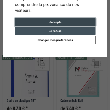
comprendre la provenance de nos
visiteurs.
Cadre en bois Quadrum
Cadre en plastique New Lifestyle
J'accepte
de 33,15 € *
de 3,70 € *
Je refuse
Changer mes préférences
recommandation
recommandation
Cadre en plastique ART
Cadre en bois Boti
de 8,30 € *
de 7,40 € *