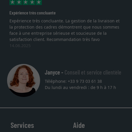
s concluante
Excellent
ès concluante. La gestion de la livraison et
Je recherchais
on des cadres démontrent que nous sommes
lithographie, j
ntreprise sérieuse et soucieuse de la
qualité sont a
 client. Recommandation très favo
service et livr
une autre com
27.05.2025
Janyce -
Conseil et service clientèle
Téléphone: +33 9 73 03 61 38
Du lundi au vendredi : de 9 h à 17 h
Services
Aide