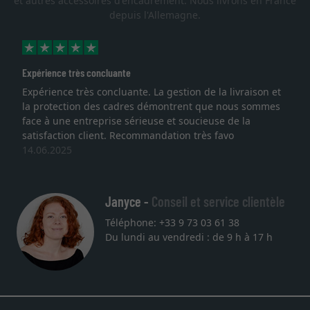
et autres accessoires d'encadrement. Nous livrons en France
depuis l'Allemagne.
xpérience très concluante
Exce
xpérience très concluante. La gestion de la livraison et
Je 
a protection des cadres démontrent que nous sommes
lith
ace à une entreprise sérieuse et soucieuse de la
qual
atisfaction client. Recommandation très favo
serv
4.06.2025
une
27.
Janyce -
Conseil et service clientèle
Téléphone: +33 9 73 03 61 38
Du lundi au vendredi : de 9 h à 17 h