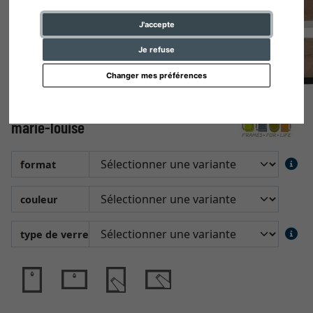
J'accepte
Je refuse
Changer mes préférences
Cadre en bois à profil étroit avec
marie-louise
format
couleur
type de verre