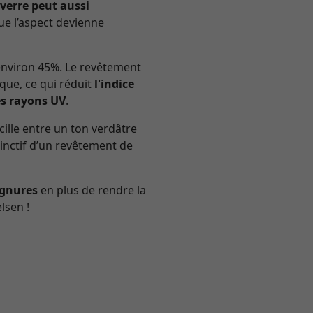
 verre peut aussi
e l’aspect devienne
’environ 45%. Le revêtement
ique, ce qui réduit
l'indice
es rayons UV
.
cille entre un ton verdâtre
stinctif d’un revêtement de
ignures
en plus de rendre la
lsen !