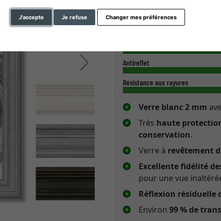
Verre de musée UV 92
antirefl
J'accepte
Je refuse
Changer mes préférences
Couleur et contour
Protection contre les UV
Continuer
Antireflet
Résistance aux rayures
Verre blanc 2 mm
av
Très
haute protection
conservation
.
Verre à
revêtement d
Excellente fidélité d
pour une vue inaltérée
Réflexion résiduelle 
Environ
99 % de tran