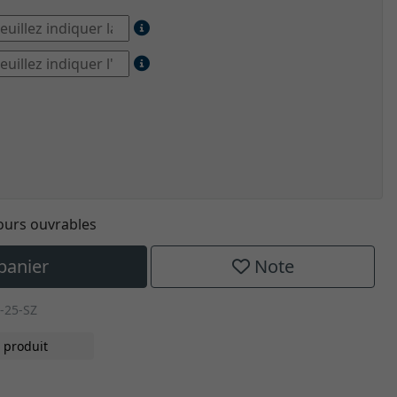
jours ouvrables
panier
Note
-25-SZ
 produit