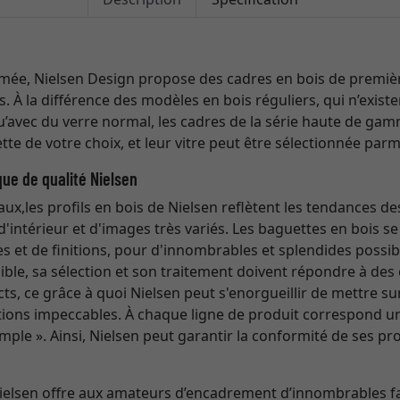
ée, Nielsen Design propose des cadres en bois de première
ts. À la différence des modèles en bois réguliers, qui n’exis
qu’avec du verre normal, les cadres de la série haute de ga
tte de votre choix, et leur vitre peut être sélectionnée parm
que de qualité Nielsen
naux,les profils en bois de Nielsen reflètent les tendances de
d'intérieur et d'images très variés. Les baguettes en bois 
 et de finitions, pour d'innombrables et splendides possib
ble, sa sélection et son traitement doivent répondre à des 
ricts, ce grâce à quoi Nielsen peut s'enorgueillir de mettre 
nitions impeccables. À chaque ligne de produit correspond u
mple ». Ainsi, Nielsen peut garantir la conformité de ses p
Nielsen offre aux amateurs d’encadrement d’innombrables f