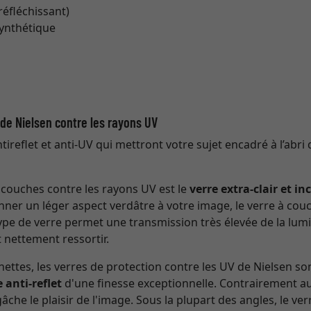
 réfléchissant)
synthétique
t de Nielsen contre les rayons UV
ireflet et anti-UV qui mettront votre sujet encadré à l’abri 
à couches contre les rayons UV est le
verre extra-clair et in
nner un léger aspect verdâtre à votre image, le verre à couc
 type de verre permet une transmission très élevée de la lumi
 nettement ressortir.
ettes, les verres de protection contre les UV de Nielsen so
 anti-reflet
d'une finesse exceptionnelle. Contrairement au 
che le plaisir de l'image. Sous la plupart des angles, le v