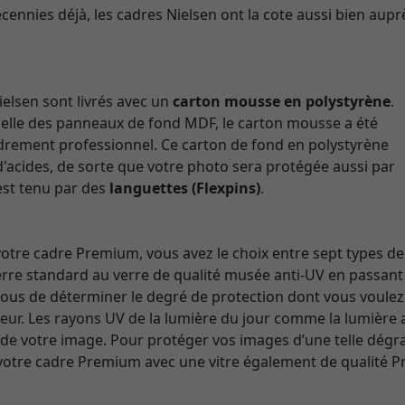
cennies déjà, les cadres Nielsen ont la cote aussi bien aupr
elsen sont livrés avec un
carton mousse en polystyrène
.
celle des panneaux de fond MDF, le carton mousse a été
adrement professionnel. Ce carton de fond en polystyrène
d'acides, de sorte que votre photo sera protégée aussi par
 est tenu par des
languettes (Flexpins)
.
re cadre Premium, vous avez le choix entre sept types de
 verre standard au verre de qualité musée anti-UV en passant
 vous de déterminer le degré de protection dont vous voulez 
eur. Les rayons UV de la lumière du jour comme la lumière art
s de votre image. Pour protéger vos images d’une telle dég
tre cadre Premium avec une vitre également de qualité Pr