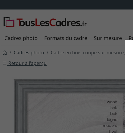
Cadres photo
Formats du cadre
Sur mesure
P
Cadres photo
Cadre en bois coupe sur mesure, An
Retour à l'aperçu