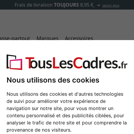
✓
500 000 articles au choix
asse-partout
Marques
Accessoires
tigo 43
Nous utilisons des cookies
Cadre en bois coupe 
blanc | verre de musée UV 92 
Nous utilisons des cookies et d'autres technologies
de suivi pour améliorer votre expérience de
couleur
navigation sur notre site, pour vous montrer un
contenu personnalisé et des publicités ciblées, pour
type de verre
analyser le trafic de notre site et pour comprendre la
provenance de nos visiteurs.