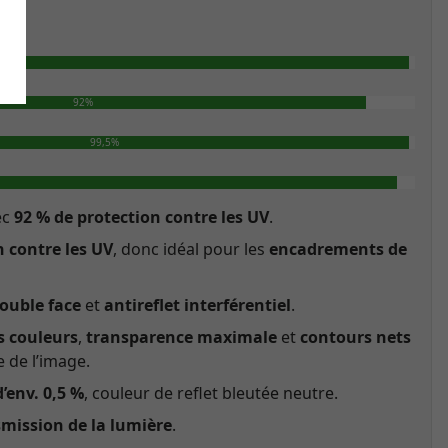
et
92%
99,5%
ec
92 % de protection contre les UV
.
 contre les UV
, donc idéal pour les
encadrements de
ouble face
et
antireflet interférentiel
.
es couleurs
,
transparence maximale
et
contours nets
 de l’image.
d’env. 0,5 %
, couleur de reflet bleutée neutre.
smission de la lumière
.